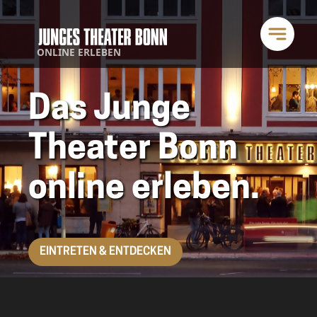
ONLINE ERLEBEN
Das Junge
Theater Bonn
online erleben.
EINTRETEN & ENTDECKEN